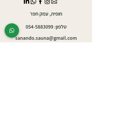
חופית, עמק חפר
טלפון:
054-5883099
sanando.sauna@gmail.com
אירועים עסקיים
אירועים פרטיים
יצירת ריטריט/סדנה
ספא קהילתי
תוכן אירועי קהילה