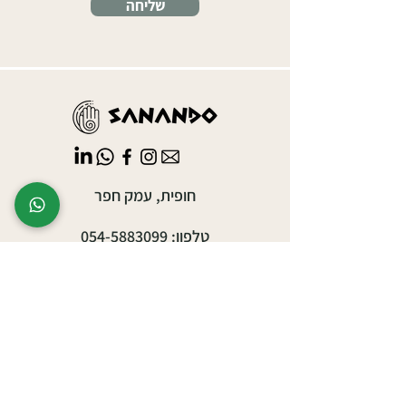
שליחה
חופית, עמק חפר
טלפון:
054-5883099
sanando.sauna@gmail.com
אירועים עסקיים
אירועים פרטיים