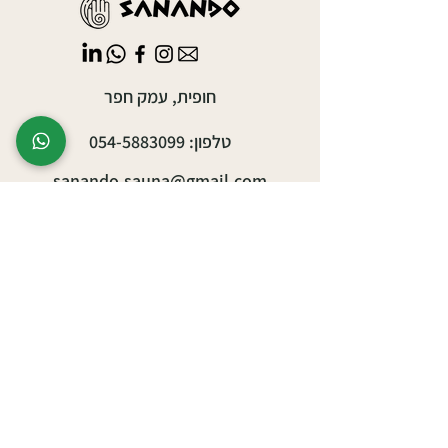
חופית, עמק חפר
טלפון:
054-5883099
sanando.sauna@gmail.com
אירועים עסקיים
אירועים פרטיים
יצירת ריטריט/סדנה
ספא קהילתי
תוכן אירועי קהילה