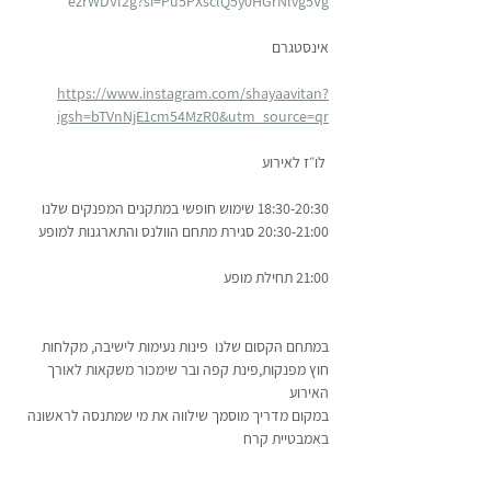
ezrWDVl2g?si=Pu5PXsclQ5y0HGrNlvg5Vg
אינסטגרם
https://www.instagram.com/shayaavitan?
igsh=bTVnNjE1cm54MzR0&utm_source=qr
 לו״ז לאירוע
18:30-20:30 שימוש חופשי במתקנים המפנקים שלנו
20:30-21:00 סגירת מתחם הוולנס והתארגנות למופע
21:00 תחילת מופע
במתחם הקסום שלנו  פינות נעימות לישיבה, מקלחות 
חוץ מפנקות,פינת קפה ובר שימכור משקאות לאורך 
האירוע
במקום מדריך מוסמך שילווה את מי שמתנסה לראשונה 
באמבטיית קרח