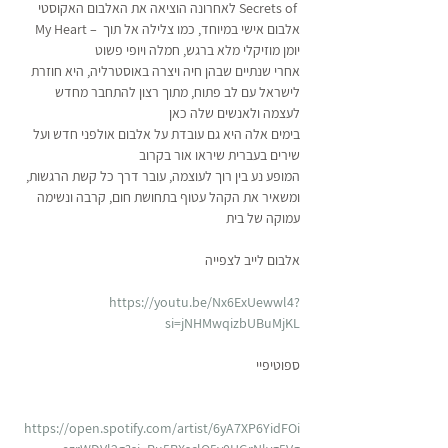
My Heart – אלבום אישי במיוחד, כמו צלילה אל תוך 
יומן מוזיקלי מלא ברגש, חמלה ויופי פשוט
לישראל עם לב פתוח, מתוך רצון להתחבר מחדש 
לעצמה ולאנשים שלה כאן
שירים בעברית שיראו אור בקרוב
ומשאיר את הקהל עטוף בתחושת חום, קרבה ונשימה 
עמוקה של בית
אלבום לייב לצפייה 
https://youtu.be/Nx6ExUewwl4?
si=jNHMwqizbUBuMjKL
ספוטיפיי
https://open.spotify.com/artist/6yA7XP6YidFOi